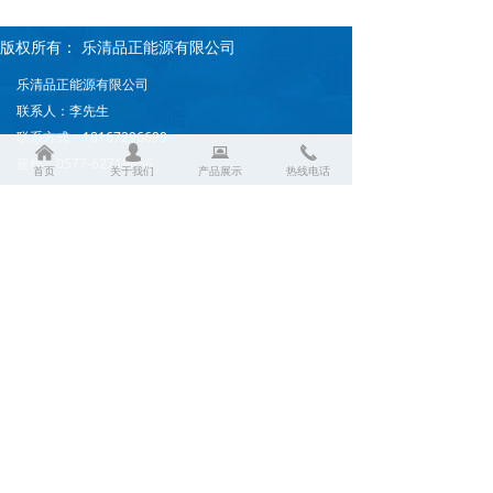
版权所有：
乐清品正能源有限公司
乐清品正能源有限公司
联系人：李先生
联系方式：18167296699
낀
넙
뀵
끅
座机：0577-62719656
首页
关于我们
产品展示
热线电话
邮箱：eric_lee815@163.com
地址：浙江省温州市乐清市柳市镇沙西工业园
手机二维码