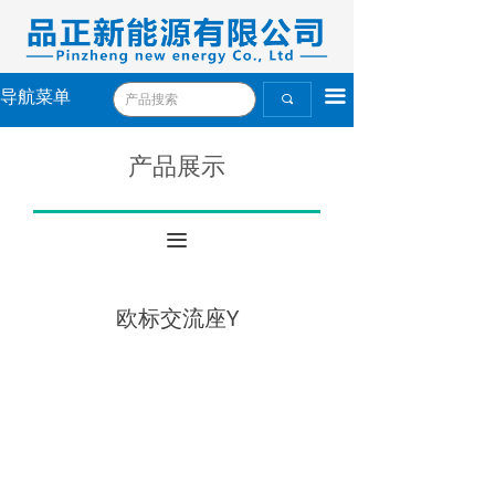
끀
导航菜单
끠
产品展示
끀
欧标交流座Y