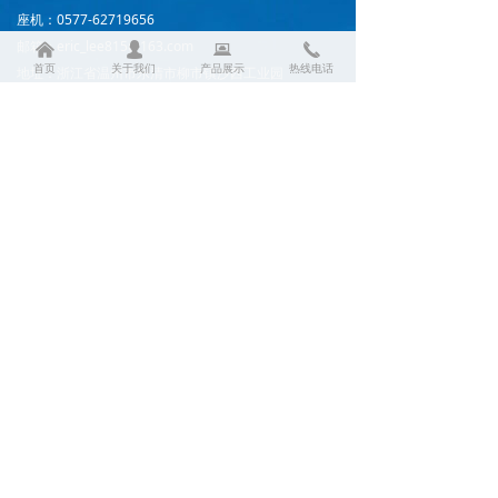
座机：0577-62719656
邮箱：eric_lee815@163.com
낀
넙
뀵
끅
首页
关于我们
产品展示
热线电话
地址：浙江省温州市乐清市柳市镇沙西工业园
手机二维码
友情链接：百度 搜狐
浙ICP备2021015369号-1
本网站由阿里云提供云计算及安全服务
本网站支持
IPv6