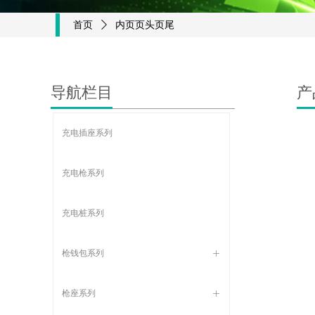
首页
ꄲ
内页页头页尾
导航栏目
产
充电插座系列
充电枪系列
充电桩系列
枪钱包系列
ꄶ
枪座系列
ꄶ