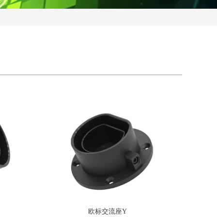
ꁸ
欧标交流座Y
回到顶部