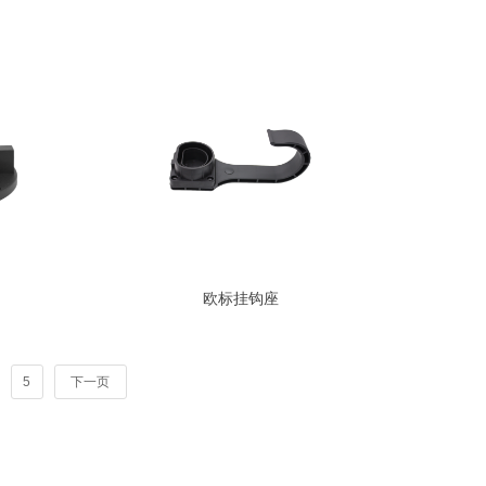
ꂅ
ꀥ
18066360850
微信二维码
欧标挂钩座
5
下一页